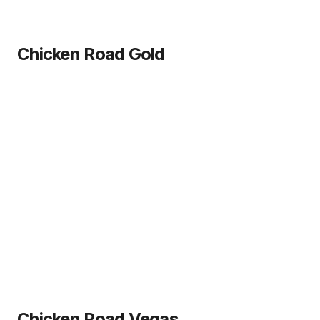
Chicken Road Gold
Chicken Road Vegas