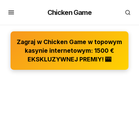
Chicken Game
Zagraj w Chicken Game w topowym
kasynie internetowym: 1500 €
EKSKLUZYWNEJ PREMIY! 🎰