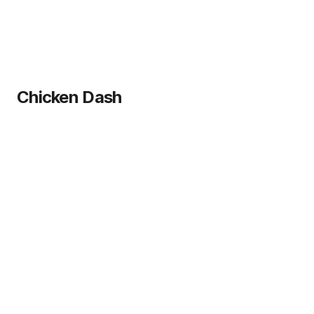
Chicken Dash