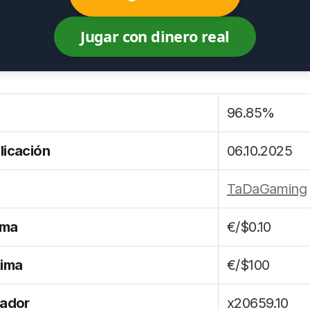
Jugar con dinero real
96.85%
licación
06.10.2025
TaDaGaming
ima
€/$0.10
ima
€/$100
cador
x20659.10