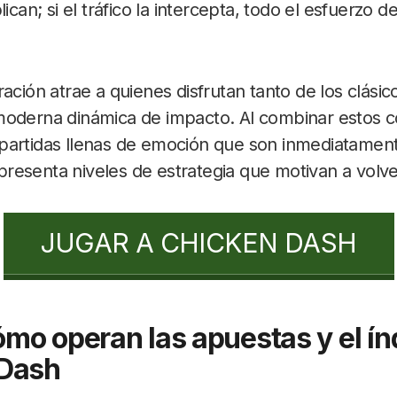
lican; si el tráfico la intercepta, todo el esfuerzo d
ación atrae a quienes disfrutan tanto de los clásico
moderna dinámica de impacto. Al combinar estos
partidas llenas de emoción que son inmediatamente
esenta niveles de estrategia que motivan a volver
JUGAR A CHICKEN DASH
mo operan las apuestas y el ín
 Dash