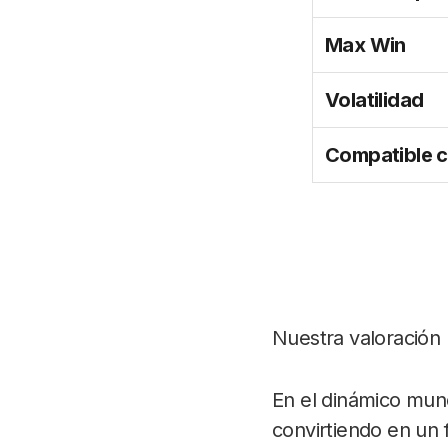
Max Win
Volatilidad
Compatible c
Nuestra valoración 
En el dinámico mund
convirtiendo en un 