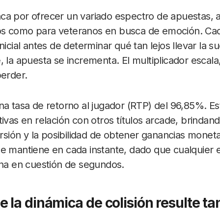
a por ofrecer un variado espectro de apuestas, a
s como para veteranos en busca de emoción. Cada 
nicial antes de determinar qué tan lejos llevar la s
, la apuesta se incrementa. El multiplicador escala
perder.
a tasa de retorno al jugador (RTP) del 96,85%. Esta
ivas en relación con otros títulos arcade, brindand
ersión y la posibilidad de obtener ganancias moneta
se mantiene en cada instante, dado que cualquier 
una en cuestión de segundos.
 la dinámica de colisión resulte ta