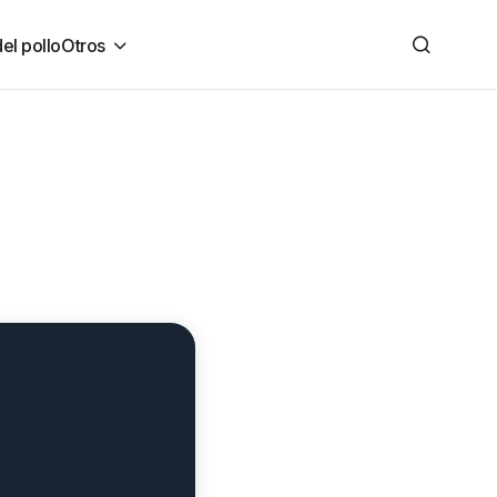
el pollo
Otros