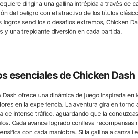
equiere dirigir a una gallina intrépida a través de 
n del peligro con el atractivo de los títulos clásic
 logros sencillos o desafíos extremos, Chicken D
 y una trepidante diversión en cada partida.
s esenciales de Chicken Dash
 Dash ofrece una dinámica de juego inspirada en 
res en la experiencia. La aventura gira en torno a 
ra de intenso tráfico, aguardando que la conduzca
ulos. Cada avance logrado conlleva recompensas 
tensifica con cada maniobra. Si la gallina alcanza il